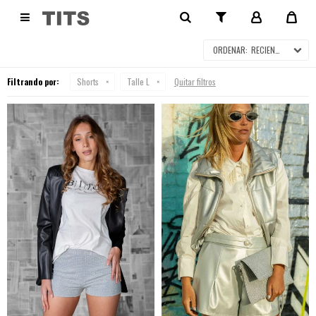
SHORTS

RECIENTES
Filtrando por:
Shorts
Talle L
Quitar filtros