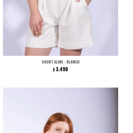
SHORT ALINE - BLANCO
3.490
$