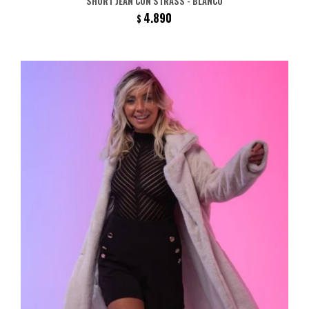
SHORT JEAN CON STRASS - BLANCO
4.890
$