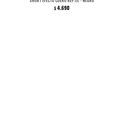
SHORT EFECTO CUERO REPTIL - NEGRO
4.690
$