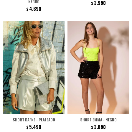
NEGRO
3.990
$
4.690
$
SHORT DAFNE - PLATEADO
SHORT EMMA - NEGRO
5.490
3.890
$
$