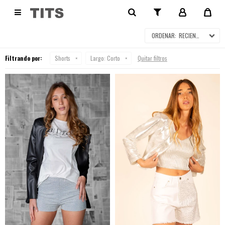
SHORTS

RECIENTES
Filtrando por:
Shorts
Largo:
Corto
Quitar filtros