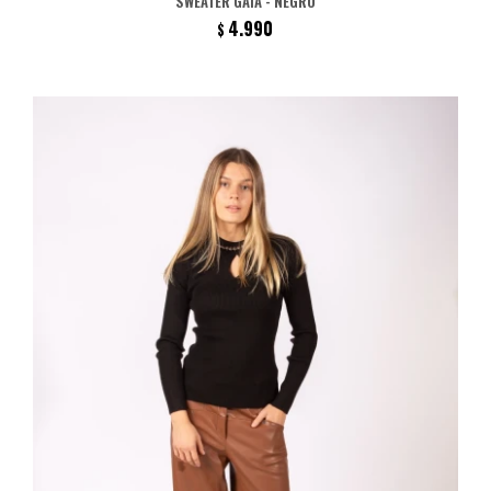
SWEATER GAIA - NEGRO
4.990
$