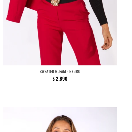
SWEATER GLEAM - NEGRO
2.890
$