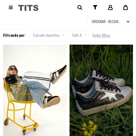
CALZADO DEPORTIVO

RECIENTES
Filtrando por:
Calzado deportivo
Talle 8
Quitar filtros