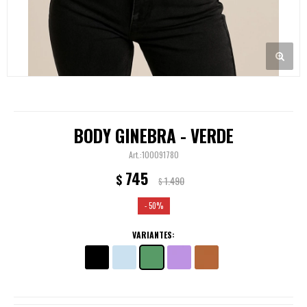
BODY GINEBRA - VERDE
100091780
745
$
1.490
$
50
VARIANTES: