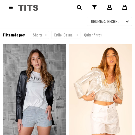
SHORTS

RECIENTES
Filtrando por:
Shorts
Estilo:
Casual
Quitar filtros