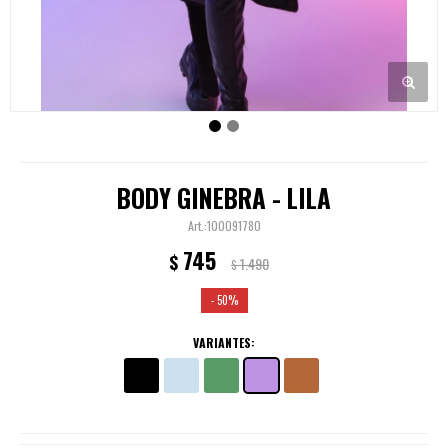
BODY GINEBRA - LILA
100091780
745
$
1.490
$
50
VARIANTES: