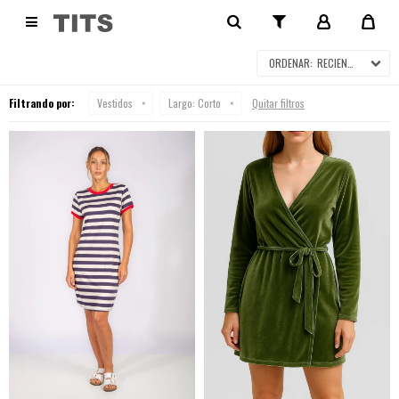
VESTIDOS

RECIENTES
Filtrando por:
Vestidos
Largo:
Corto
Quitar filtros